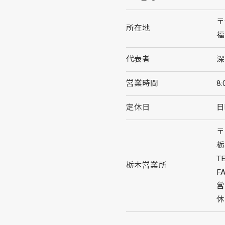
〒
所在地
福
代表者
深
営業時間
8:
定休日
日
〒
栃
TE
栃木営業所
F
営
休