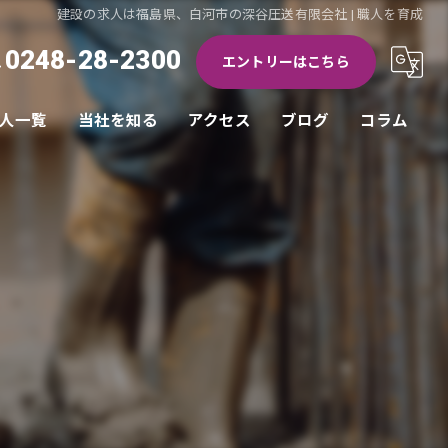
建設の求人は福島県、白河市の深谷圧送有限会社 | 職人を育成
0248-28-2300
エントリーはこちら
人一覧
当社を知る
アクセス
ブログ
コラム
コンクリート圧送
漫画特集
未経験
ドライバー
職人
中途採用